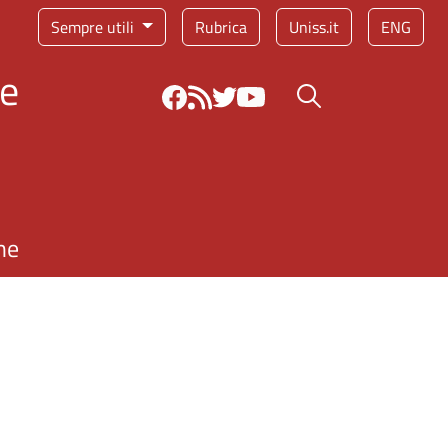
Sempre utili
Rubrica
Uniss.it
ENG
 e
Bottone cerca
ne