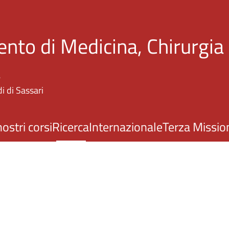
Salta al contenuto principale
nto di Medicina, Chirurgia
a
i di Sassari
nostri corsi
Ricerca
Internazionale
Terza Missio