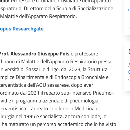
olo:
Professore Ordinario di Malattie dell'Apparato
spiratorio, Direttore della Scuola di Specializzazione
 Malattie dell'Apparato Respiratorio.
copus
Researchgate
Prof. Alessandro Giuseppe Fois
è professore
dinario di Malattie dell’Apparato Respiratorio presso
Università di Sassari e dirige, dal 2023, la Struttura
mplice Dipartimentale di Endoscopia Bronchiale e
terventistica dell’AOU sassarese, dopo aver
ordinato dal 2021 il reparto sub-intensivo Pneumo-
vid e il programma aziendale di pneumologia
terventistica. Laureato con lode in Medicina e
irurgia nel 1995 e specialista, ancora con lode, in
9, ha maturato un percorso accademico che lo ha visto