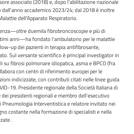
ore associato (2018) e, dopo l’abilitazione nazionale
io dall’anno accademico 2023/24; dal 2018 è inoltre
Malattie dell’Apparato Respiratorio.
enza—oltre duemila fibrobroncoscopie e più di
imi anni—ha fondato l’ambulatorio per le malattie
ollow-up dei pazienti in terapia antifibrosante,
o. Sul versante scientifico è principal investigator in
nali su fibrosi polmonare idiopatica, asma e BPCO (fra
bora con centri di riferimento europei per le
ni indicizzate, con contributi citati nelle linee guida
VID-19. Presidente regionale della Società Italiana di
dei presidenti regionali e membro dell’esecutivo
i Pneumologia Interventistica e relatore invitato nei
gno costante nella formazione di specialisti e nella
zate .