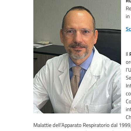
Ru
Re
in
S
Il
or
l’
Se
In
co
Co
in
Ch
Malattie dell’Apparato Respiratorio dal 199