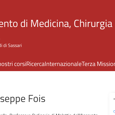
Salta al contenuto principale
nto di Medicina, Chirurgia
a
i di Sassari
nostri corsi
Ricerca
Internazionale
Terza Missio
useppe Fois