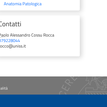
Anatomia Patologica
Contatti
Paolo Alessandro
Cossu Rocca
079228044
rocco@uniss.it
alità
ibilità
ss.it