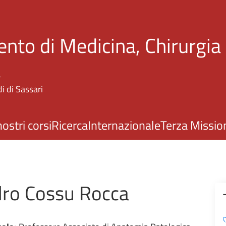
Salta al contenuto principale
nto di Medicina, Chirurgia
a
i di Sassari
nostri corsi
Ricerca
Internazionale
Terza Missio
dro Cossu Rocca