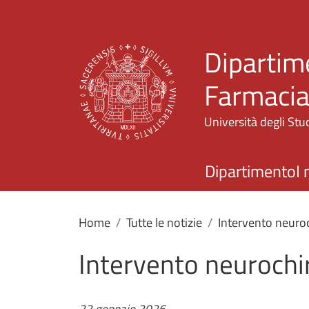
Dipartime
Farmaci
Università degli Stud
Dipartimento
I 
Home
Tutte le notizie
Intervento neuroc
Intervento neurochir
22 gennaio 2026