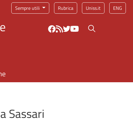
Sempre utili
Rubrica
Uniss.it
ENG
 e
Bottone cerca
ne
 a Sassari