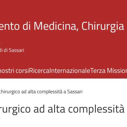
Salta al contenuto principale
nto di Medicina, Chirurgia
a
i di Sassari
nostri corsi
Ricerca
Internazionale
Terza Missio
hirurgico ad alta complessità a Sassari
urgico ad alta complessità