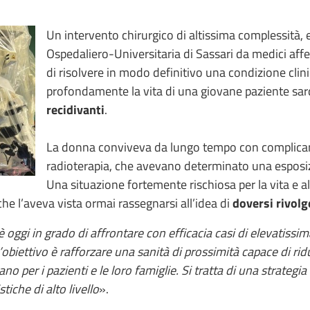
Un intervento chirurgico di altissima complessità,
Ospedaliero-Universitaria di Sassari da medici affe
di risolvere in modo definitivo una condizione clin
profondamente la vita di una giovane paziente sar
recidivanti
.
La donna conviveva da lungo tempo con complicanze
radioterapia, che avevano determinato una espos
Una situazione fortemente rischiosa per la vita e 
 che l’aveva vista ormai rassegnarsi all’idea di
doversi rivolg
 oggi in grado di affrontare con efficacia casi di elevatissi
’obiettivo è rafforzare una sanità di prossimità capace di ridur
ano per i pazienti e le loro famiglie. Si tratta di una strategi
iche di alto livello
».