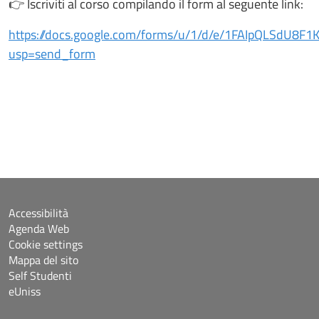
👉 Iscriviti al corso compilando il form al seguente link:
https://docs.google.com/forms/u/1/d/e/1FAIpQLSdU
usp=send_form
Accessibilità
Agenda Web
Cookie settings
Mappa del sito
Self Studenti
eUniss