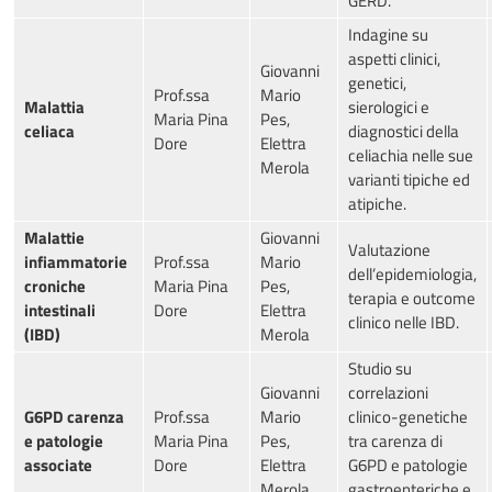
GERD.
Indagine su
aspetti clinici,
Giovanni
genetici,
Prof.ssa
Mario
Malattia
sierologici e
Maria Pina
Pes,
celiaca
diagnostici della
Dore
Elettra
celiachia nelle sue
Merola
varianti tipiche ed
atipiche.
Malattie
Giovanni
Valutazione
infiammatorie
Prof.ssa
Mario
dell’epidemiologia,
croniche
Maria Pina
Pes,
terapia e outcome
intestinali
Dore
Elettra
clinico nelle IBD.
(IBD)
Merola
Studio su
Giovanni
correlazioni
G6PD carenza
Prof.ssa
Mario
clinico-genetiche
e patologie
Maria Pina
Pes,
tra carenza di
associate
Dore
Elettra
G6PD e patologie
Merola
gastroenteriche e