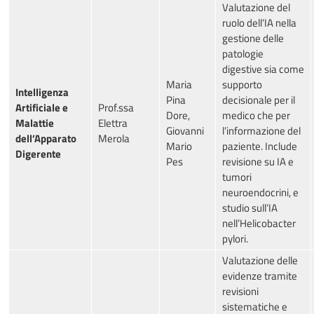
Valutazione del
ruolo dell’IA nella
gestione delle
patologie
digestive sia come
Maria
supporto
Intelligenza
Pina
decisionale per il
Artificiale e
Prof.ssa
Dore,
medico che per
Malattie
Elettra
Giovanni
l’informazione del
dell’Apparato
Merola
Mario
paziente. Include
Digerente
Pes
revisione su IA e
tumori
neuroendocrini, e
studio sull’IA
nell’Helicobacter
pylori.
Valutazione delle
evidenze tramite
revisioni
sistematiche e