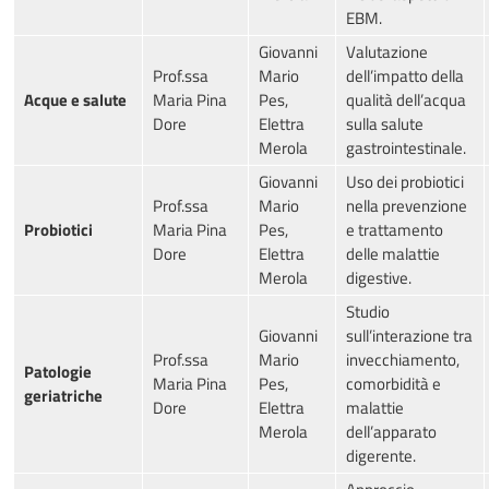
EBM.
Giovanni
Valutazione
Prof.ssa
Mario
dell’impatto della
Acque e salute
Maria Pina
Pes,
qualità dell’acqua
Dore
Elettra
sulla salute
Merola
gastrointestinale.
Giovanni
Uso dei probiotici
Prof.ssa
Mario
nella prevenzione
Probiotici
Maria Pina
Pes,
e trattamento
Dore
Elettra
delle malattie
Merola
digestive.
Studio
Giovanni
sull’interazione tra
Prof.ssa
Mario
invecchiamento,
Patologie
Maria Pina
Pes,
comorbidità e
geriatriche
Dore
Elettra
malattie
Merola
dell’apparato
digerente.