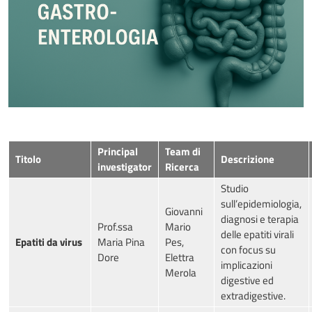
Principal
Team di
Titolo
Descrizione
investigator
Ricerca
Studio
sull’epidemiologia,
Giovanni
diagnosi e terapia
Prof.ssa
Mario
delle epatiti virali
Epatiti da virus
Maria Pina
Pes,
con focus su
Dore
Elettra
implicazioni
Merola
digestive ed
extradigestive.