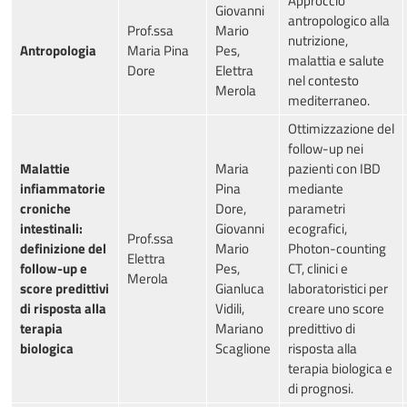
Approccio
Giovanni
antropologico alla
Prof.ssa
Mario
nutrizione,
Antropologia
Maria Pina
Pes,
malattia e salute
Dore
Elettra
nel contesto
Merola
mediterraneo.
Ottimizzazione del
follow-up nei
Malattie
Maria
pazienti con IBD
infiammatorie
Pina
mediante
croniche
Dore,
parametri
intestinali:
Giovanni
ecografici,
Prof.ssa
definizione del
Mario
Photon-counting
Elettra
follow-up e
Pes,
CT, clinici e
Merola
score predittivi
Gianluca
laboratoristici per
di risposta alla
Vidili,
creare uno score
terapia
Mariano
predittivo di
biologica
Scaglione
risposta alla
terapia biologica e
di prognosi.