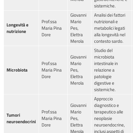
sistemiche.
Giovanni
Analisi dei fattori
Prof.ssa
Mario
nutrizionali e
Longevità e
Maria Pina
Pes,
metabolici legati
nutrizione
Dore
Elettra
alla longevità nel
Merola
contesto sardo.
Studio del
Giovanni
microbiota
Prof.ssa
Mario
intestinale in
Microbiota
Maria Pina
Pes,
relazione a
Dore
Elettra
patologie
Merola
digestive e
sistemiche.
Approccio
Giovanni
diagnostico e
Prof.ssa
Mario
terapeutico alle
Tumori
Maria Pina
Pes,
neoplasie
neuroendocrini
Dore
Elettra
neuroendocrine,
Merola
inclusi aspetti di